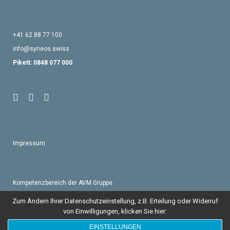
+41 62 88 77 100
info@syneos.swiss
Pikett: 0848 077 000
Impressum
Kompetenzbereich der AVM Gruppe
Zum Ändern Ihrer Datenschutzeinstellung, z.B. Erteilung oder Widerruf
von Einwilligungen, klicken Sie hier:
EINSTELLUNGEN