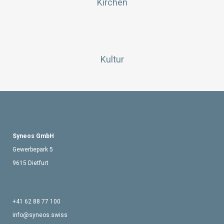
Kirchen
Kultur
Syneos GmbH
Gewerbepark 5
9615 Dietfurt
+41 62 88 77 100
info@syneos.swiss